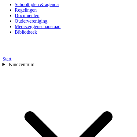
Schooltijden & agenda
Regelingen
Documenten
Oudervereniging
Medezeggenschapsraad
Bibliotheek
📰
Nieuws
🤒
Ziek melden
✉️
Contact
📰
Nieuws
🤒
Ziek melden
✉️
Contact
Start
Kindcentrum