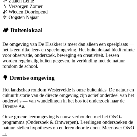
🌱
Zaaien
Lente
💧
Verzorgen
Zomer
🌿
Wieden
Doorlopend
🥦
Oogsten
Najaar
🏕️ Buitenlokaal
De omgeving van De Elsakker is meer dan alleen een speelplaats —
het is een rijke leer- en speelomgeving. Het buitenlokaal biedt ruimte
voor observatie, onderzoek, beweging en creativiteit. Lessen
worden regelmatig buiten gegeven, in verbinding met de natuur
rondom de school.
🌳 Drentse omgeving
Het landschap rondom Westervelde is onze buitenklas. De natuur en
cultuurhistorie van de directe omgeving zijn actief onderdeel van het
onderwijs — van wandelingen in het bos tot onderzoek naar de
Drentse Aa.
Onze groene leeromgeving is nauw verbonden met het O&O-
programma (Onderzoek & Ontwerpen). Leerlingen onderzoeken de
natuur, stellen hypotheses op en leren door te doen.
Meer over O&O
→