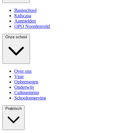
Basisschool
Kidscasa
Aanmelden
OPO Noordenveld
Onze school
Over ons
Visie
Opbrengsten
Onderwijs
Cultuurmenu
Schoolomgeving
Praktisch