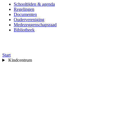
Schooltijden & agenda
Regelingen
Documenten
Oudervereniging
Medezeggenschapsraad
Bibliotheek
📰
Nieuws
🤒
Ziek melden
✉️
Contact
📰
Nieuws
🤒
Ziek melden
✉️
Contact
Start
Kindcentrum